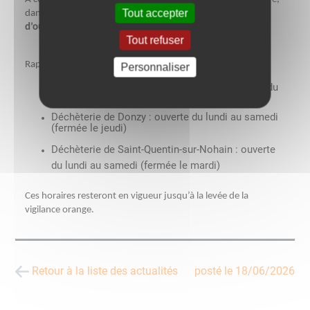
Tout accepter
dans les trois déchèteries,
de 7h00 à 14h30, aux jours
d’ouverture habituels.
Tout refuser
Rappel :
Personnaliser
Déchèterie de Cosne-Cours-sur-Loire : ouverte du
lundi au samedi
Déchèterie de Donzy : ouverte du lundi au samedi
(fermée le jeudi)
Déchèterie de Saint-Quentin-sur-Nohain : ouverte
du lundi au samedi (fermée le mardi)
Ces horaires resteront en vigueur jusqu’à la levée de la
vigilance orange.
Retour à la liste des actualités
posté le
18/06/2026