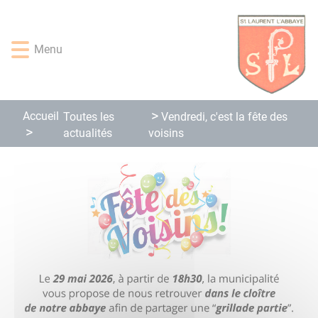
Lien
Lien
Lien
Lien
Panneau de gestion des cookies
d'accès
d'accès
d'accès
d'accès
rapide
rapide
rapide
rapide
Menu
au
au
à
au
menu
contenu
la
pied
principal
recherche
de
page
Accueil
Toutes les
Vendredi, c'est la fête des
actualités
voisins