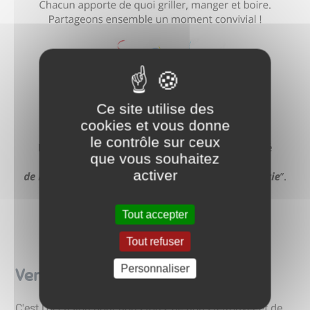
Ce site utilise des
cookies et vous donne
le contrôle sur ceux
que vous souhaitez
activer
Tout accepter
Tout refuser
Personnaliser
Vendredi, c'est la fête des voisins
C'est l'occasion pour nous tous, de nous retrouver et de