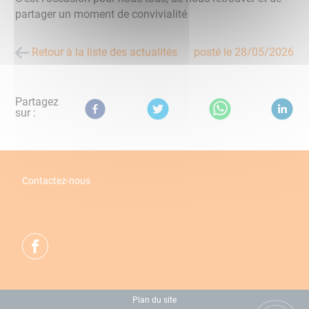
partager un moment de convivialité
Retour à la liste des actualités
posté le
28/05/2026
Partagez
sur :
Contactez-nous
Plan du site