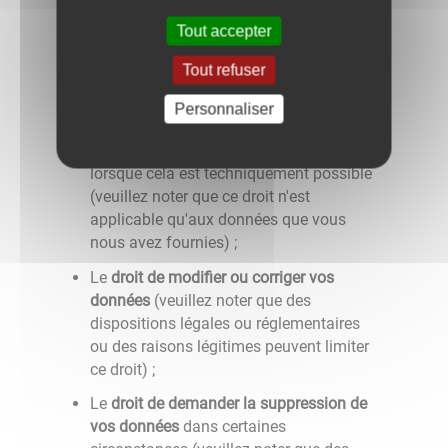
licéité du traitement fondé sur le
consentement effectué avant le retrait de
Tout accepter
celui-ci ;
Tout refuser
Dans certaines circonstances, le
droit de
recevoir des données sous forme
Personnaliser
électronique
et/ou de nous demander de
transmettre ces informations à un tiers
lorsque cela est techniquement possible
(veuillez noter que ce droit n'est
applicable qu'aux données que vous
nous avez fournies) ;
Le
droit de modifier ou corriger vos
données
(veuillez noter que des
dispositions légales ou réglementaires
ou des raisons légitimes peuvent limiter
ce droit) ;
Le
droit de demander la suppression de
vos données
dans certaines