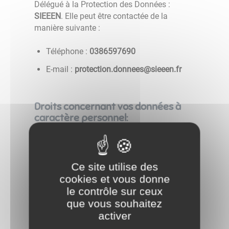
Délégué à la Protection des Données :
SIEEEN
. Elle peut être contactée de la
manière suivante :
Téléphone :
0967956830
E-mail :
rf.neeeis@seennod.noitcetorp
Droits concernant vos données à
caractère personnel:
Le
droit d'obtenir des informations
sur
les données que nous détenons sur vous
et les traitements mis en œuvre ;
Ce site utilise des
cookies et vous donne
Lorsque le traitement est fondé sur votre
le contrôle sur ceux
consentement, vous avez le
droit de
que vous souhaitez
retirer ce consentement à tout moment
.
activer
Cette action ne portera pas atteinte à la