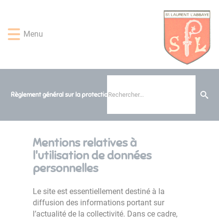
Lien
Lien
Lien
Lien
Panneau de gestion des cookies
d'accès
d'accès
d'accès
d'accès
rapide
rapide
rapide
rapide
Menu
au
au
à
au
menu
contenu
la
pied
principal
recherche
de
page
Règlement général sur la protection des données
Mentions relatives à
l'utilisation de données
personnelles
Le site est essentiellement destiné à la
diffusion des informations portant sur
l’actualité de la collectivité. Dans ce cadre,