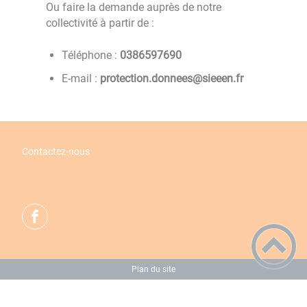
Ou faire la demande auprès de notre
collectivité à partir de :
Téléphone :
0967956830
E-mail :
rf.neeeis@seennod.noitcetorp
Contactez-nous
Plan du site
Règlement général sur la protection des données
Mentions Légales