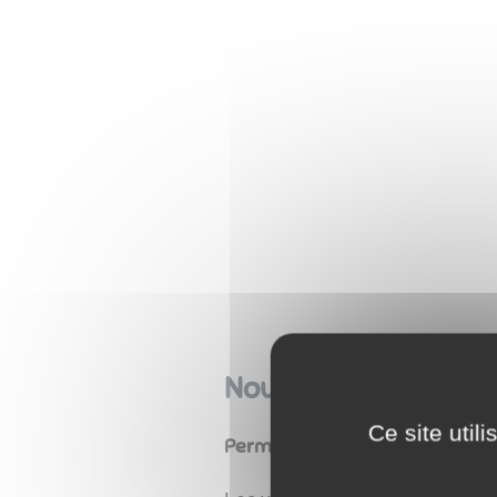
Nouveau à St Laurent.
Ce site util
Permanences de
France
servic