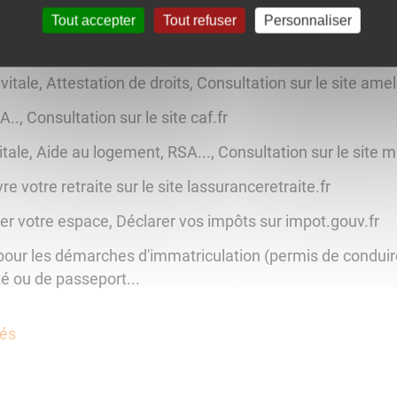
 novembre et 20 décembre un agent vous accompagnera 
Tout accepter
Tout refuser
Personnaliser
, Mise en relation avec un conseiller sur le site pole-empl
 vitale, Attestation de droits, Consultation sur le site ameli
., Consultation sur le site caf.fr
vitale, Aide au logement, RSA..., Consultation sur le site m
e votre retraite sur le site lassuranceretraite.fr
er votre espace, Déclarer vos impôts sur impot.gouv.fr
pour les démarches d'immatriculation (permis de conduire, 
é ou de passeport...
tés