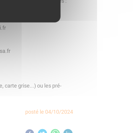
dans vos démarches auprès :
oi.fr
.fr
sa.fr
carte grise...) ou les pré-
posté le
04/10/2024