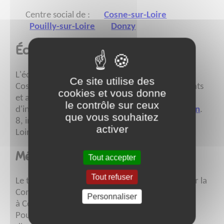
Centre social de :
Cosne-sur-Loire
Pouilly-sur-Loire
Donzy
École​​​​​​​ de musique
L'école intercommunale de musique située à
Ce site utilise des
Cosne-sur-Loire propose aux enfants, adolescents
cookies et vous donne
et adultes un enseignement dans une vingtaine
le contrôle sur ceux
d'instruments. Pour en savoir plus
suivez ce lien
.
que vous souhaitez
8, impasse de la Madeleine - 58200 Cosne-sur-
activer
- 03 86 26 60 17
Loire
Médiathèques
Tout accepter
Tout refuser
Le territoire possède 3 médiathèques gérées par la
Communauté de Communes :
Personnaliser
à Cosne-sur-Loire, Neuvy-sur-Loire et Donzy.
Pour tout savoir sur les programmes et heures