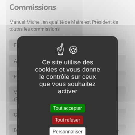
Commissions
Manuel Michel, en qualité de Maire est Président de
toutes les commissions
Finances
Action Sociale
Ce site utilise des
cookies et vous donne
le contrôle sur ceux
Fêtes et Cérémonies et Comité de soutien
que vous souhaitez
activer
Voiries, Entretien des bâtiments, Environnement
(Patrimoine)
Tout accepter
Gestion Salle Multi activités "La Grange"
Tout refuser
Bulletin municipal et Communication, Site web
Personnaliser