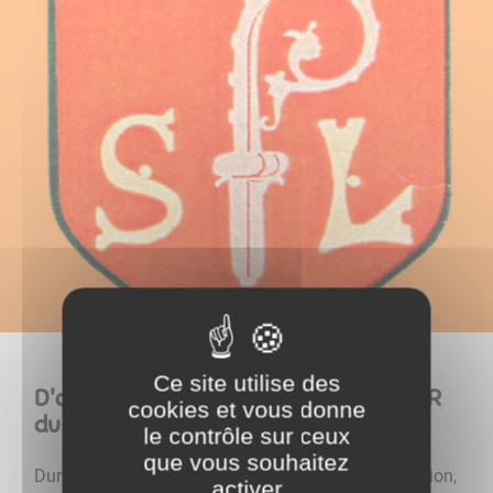
Ce site utilise des
D'après un texte de Fernand FOUCHER
cookies et vous donne
du 29 avril 1992...
le contrôle sur ceux
que vous souhaitez
Durant les XVII° et XVIII° siècle et jusqu'à la Révolution,
activer