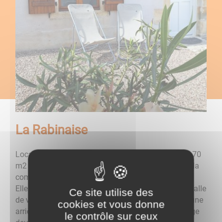
La Rabinaise
Location saisonnière d'une maison familiale 3* de 70
m2 située au coeur du vignoble en centre bourg de la
commune de Saint Laurent l'Abbaye.
Elle se compose au rez-de-chaussée d'une grande salle
Ce site utilise des
de vie avec cuisine ouverte entièrement équipée, d'une
cookies et vous donne
arrière cuisine, un WC et d'une salle de bain. A l'étage
le contrôle sur ceux