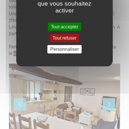
deux grandes chambres avec un points d'eau et
que vous souhaitez
toilette.
activer
Une cour et un jardin complètent cette location - Wifi
(fibre) et chauffage électrique dernière génération -
Linge de lit fourni - Location de deux nuits minimum. A
Tout accepter
partir de 77€ la nuit.
Tout refuser
Renseignements/Réservation : 06 12 61 23 24 ou via
Personnaliser
le
site dédié
(le boncoin et rbnb)