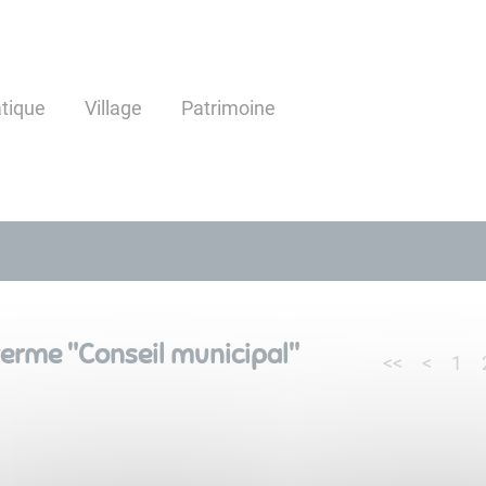
atique
Village
Patrimoine
terme "
Conseil municipal
"
<<
<
1