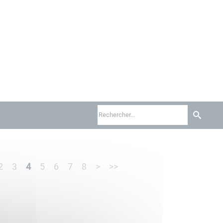
2
3
4
5
6
7
8
>
>>