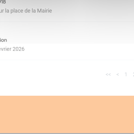
918
la place de la Mairie
ion
février 2026
<<
<
1