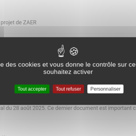
u projet de ZAER
 communale
ise des cookies et vous donne le contrôle sur 
souhaitez activer
Tout accepter
Tout refuser
Personnaliser
rte communale
-Laurent l'Abbaye a été approuvée par délibération du 
ral du 28 août 2025. Ce dernier document est important car