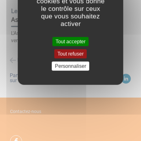
cookies et vous donne
le contrôle sur ceux
Le
10/03/23
que vous souhaitez
Assemblée générale
activer
L'Assemblée générale de l'ASPAS se tiendra le
vendredi 10 mars à 18h30 à la salle de "La grange"
Tout accepter
Tout refuser
Retour à la liste des évènements
Personnaliser
Partagez
sur :
Contactez-nous