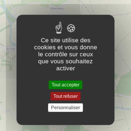
4 Place de la Mairie
58150
St-Laurent l'Abbaye
20 82 22 68 3(0) 33+
Ce site utilise des
Services
cookies et vous donne
le contrôle sur ceux
que vous souhaitez
CC Coeur de Loire - Restauration scolaire
PLUS D'INFOS
2
activer
Ecole
Tout accepter
Centre social Pouilly-sur-Loire
PLUS D'INFOS
Tout refuser
Services
Personnaliser
Ecole de Pougny
PLUS D'INFOS
Ecole