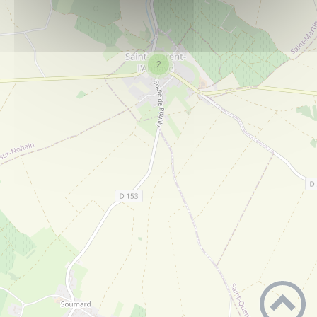
Ecole de Saint-Martin sur Nohain
PLUS D'INFOS
Ecole
2
Ecole de Suilly la Tour
PLUS D'INFOS
Ecole
Mairie de Pougny
PLUS D'INFOS
Ecole
Mairie de Saint Laurent l'Abbaye
PLUS D'INFOS
Conseil municipal
Mairie de Saint-Martin sur Nohain
PLUS D'INFOS